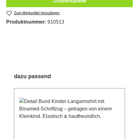
Größentabelle
Zum Merkzettel hinzufügen
Produktnummer:
910513
Produktgalerie überspringen
dazu passend