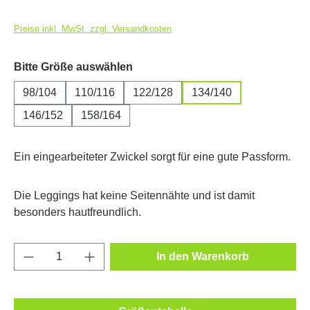
Preise inkl. MwSt. zzgl. Versandkosten
auswählen
Bitte Größe auswählen
98/104
110/116
122/128
134/140
146/152
158/164
Ein eingearbeiteter Zwickel sorgt für eine gute Passform.
Die Leggings hat keine Seitennähte und ist damit
besonders hautfreundlich.
Produkt Anzahl: Gib den gewünschten Wert e
In den Warenkorb