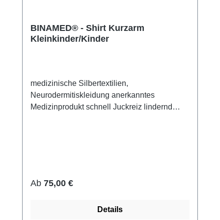
BINAMED® - Shirt Kurzarm
Kleinkinder/Kinder
medizinische Silbertextilien,
Neurodermitiskleidung anerkanntes
Medizinprodukt schnell Juckreiz lindernd
48% Silbergarn (aus reinem Silber), 100%
Silbergarn auf der Hautseite 43%
Micromodal, 7% Polyamid, 2% Elasthan sehr
leicht und atmungsaktiv perfekte Passform
(elastisch und anschmiegsam) hautfreundlich
bei 60° waschbar Made in Germany
Regulärer Preis:
Ab
75,00 €
Details