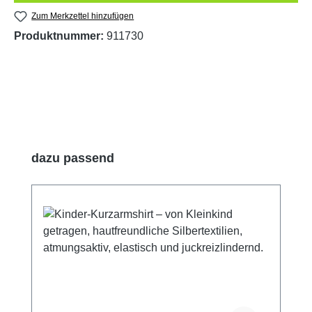
Zum Merkzettel hinzufügen
Produktnummer:
911730
Produktgalerie überspringen
dazu passend