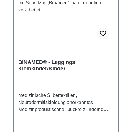
BINAMED® - Leggings
Kleinkinder/Kinder
medizinische Silbertextilien,
Neurodermitiskleidung anerkanntes
Medizinprodukt schnell Juckreiz lindernd
48% Silbergarn (aus reinem Silber), 100%
Silbergarn auf der Hautseite 43%
Micromodal, 7% Polyamid, 2% Elasthan sehr