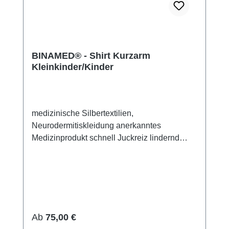
BINAMED® - Shirt Kurzarm
Kleinkinder/Kinder
medizinische Silbertextilien,
Neurodermitiskleidung anerkanntes
Medizinprodukt schnell Juckreiz lindernd
48% Silbergarn (aus reinem Silber), 100%
Silbergarn auf der Hautseite 43%
Micromodal, 7% Polyamid, 2% Elasthan sehr
leicht und atmungsaktiv perfekte Passform
(elastisch und anschmiegsam) hautfreundlich
bei 60° waschbar Made in Germany
Regulärer Preis:
Ab
75,00 €