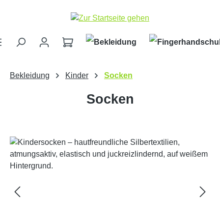
Zum Hauptinhalt springen
Bekleidung
Kinder
Socken
Socken
Bildergalerie überspringen