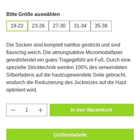
auswählen
Bitte Größe auswählen
19-22
23-26
27-30
31-34
35-38
Die Socken sind komplett nahtlos gestrickt und sind
flauschig weich. Die atmungsaktive Micromodalfaser
gewährleistet ein gutes Tragegefühl am Fuß. Durch eine
spezielle Stricktechnik werden 100% des verwendeten
Silberfadens auf die hautzugewendete Seite gebracht,
wodurch die Reduzierung des Juckreizes auf die Haut
optimiert wird.
Produkt Anzahl: Gib den gewünschten Wert e
In den Warenkorb
Größentabelle