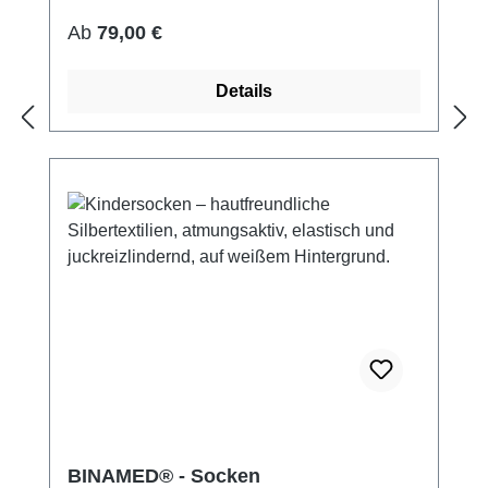
bei 60° waschbar Made in Germany
Regulärer Preis:
Ab
79,00 €
Details
BINAMED® - Socken