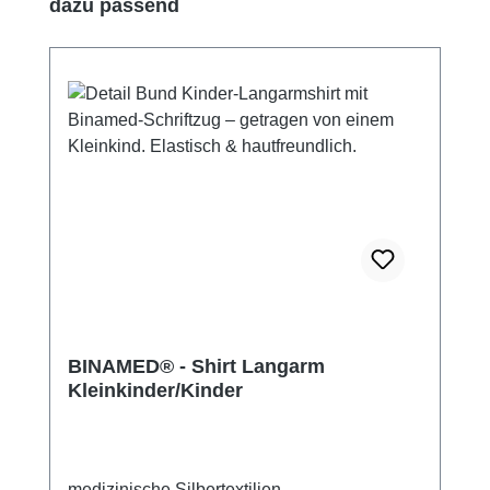
Produktgalerie überspringen
dazu passend
BINAMED® - Shirt Langarm
Kleinkinder/Kinder
medizinische Silbertextilien,