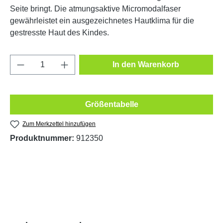
Seite bringt. Die atmungsaktive Micromodalfaser
gewährleistet ein ausgezeichnetes Hautklima für die
gestresste Haut des Kindes.
Produkt Anzahl: Gib den gewünschten Wert e
In den Warenkorb
Größentabelle
Zum Merkzettel hinzufügen
Produktnummer:
912350