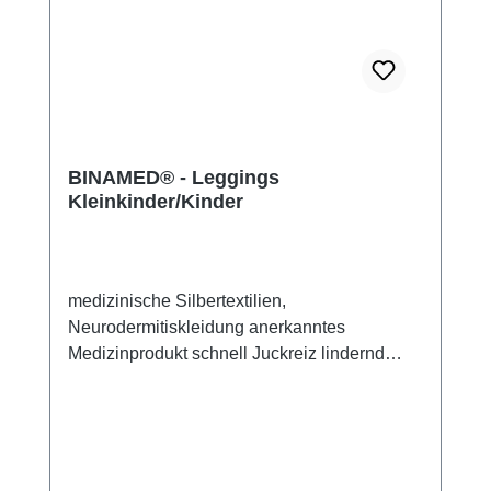
BINAMED® - Leggings
Kleinkinder/Kinder
medizinische Silbertextilien,
Neurodermitiskleidung anerkanntes
Medizinprodukt schnell Juckreiz lindernd
48% Silbergarn (aus reinem Silber), 100%
Silbergarn auf der Hautseite 43%
Micromodal, 7% Polyamid, 2% Elasthan sehr
leicht und atmungsaktiv perfekte Passform
(elastisch und anschmiegsam) hautfreundlich