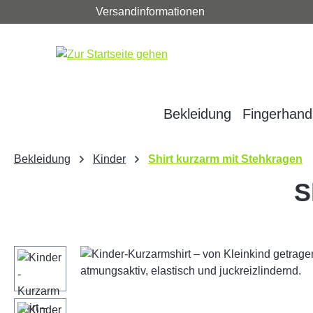
Versandinformationen
m Hauptinhalt springen
Zur Suche springen
Zur Hauptnavigation springen
Bekleidung
Fingerhan
Bekleidung
Kinder
Shirt kurzarm mit Stehkragen
S
Bildergalerie überspringen