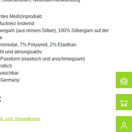
ntes Medizinprodukt
Juckreiz lindernd
ergarn (aus reinem Silber), 100% Silbergarn auf der
te
romodal, 7% Polyamid, 2% Elasthan
cht und atmungsaktiv
e Passform (elastisch und anschmiegsam)
ndlich
 waschbar
 Germany
eis:
€
St. zzgl. Versandkosten