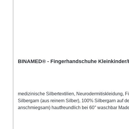
BINAMED® - Fingerhandschuhe Kleinkinder/
medizinische Silbertextilien, Neurodermitiskleidung, Fingerhandschuhe für Kleinki
Silbergarn (aus reinem Silber), 100% Silbergarn auf d
anschmiegsam) hautfreundlich bei 60° waschbar Made