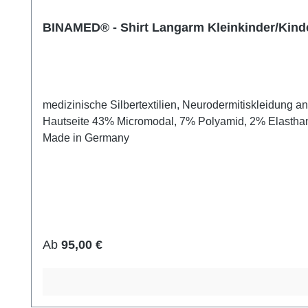
BINAMED® - Shirt Langarm Kleinkinder/Kind
medizinische Silbertextilien, Neurodermitiskleidung anerkanntes Medizinprodukt schnell Juckreiz lindernd 48% Silbergarn (aus reinem Silber), 100% Silbergarn auf der
Hautseite 43% Micromodal, 7% Polyamid, 2% Elasthan 
Made in Germany
Regulärer Preis:
Ab
95,00 €