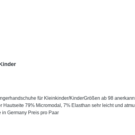
Kinder
nder/KinderGrößen ab 98 anerkanntes Medizinprodukt schnell Juckreiz lindernd 14%
er Hautseite 79% Micromodal, 7% Elasthan sehr leicht und atmu
 in Germany Preis pro Paar