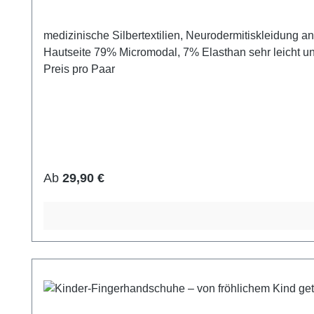
medizinische Silbertextilien, Neurodermitiskleidung anerkanntes Medizinprodukt schnell Juckreiz lindernd 14% Silbergarn (aus reinem Silber), 100% Silbergarn auf der
Hautseite 79% Micromodal, 7% Elasthan sehr leicht u
Preis pro Paar
Regulärer Preis:
Ab
29,90 €