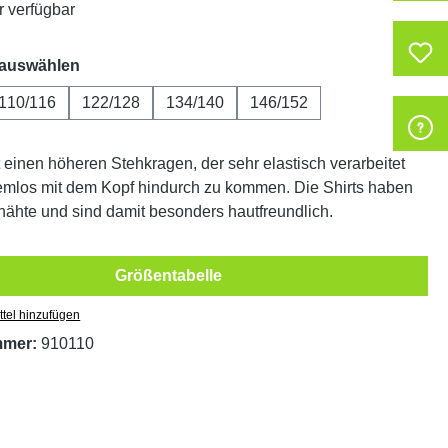
 verfügbar
auswählen
 auswählen
110/116
122/128
134/140
146/152
tion ist zurzeit nicht verfügbar.)
t einen höheren Stehkragen, der sehr elastisch verarbeitet
lemlos mit dem Kopf hindurch zu kommen. Die Shirts haben
nähte und sind damit besonders hautfreundlich.
Größentabelle
tel hinzufügen
mmer:
910110