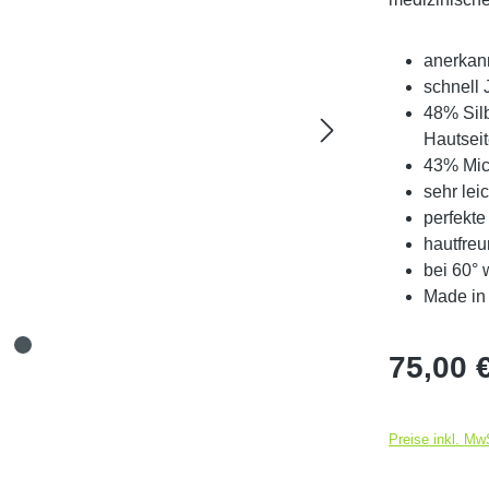
anerkan
schnell 
48% Silb
Hautsei
43% Mic
sehr lei
perfekt
hautfreu
bei 60°
Made in
Regulärer Pr
75,00 
Preise inkl. Mw