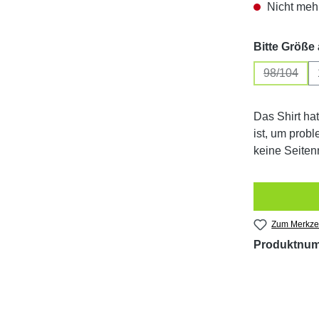
Nicht mehr
Bitte Größe
98/104
(Diese Op
Das Shirt ha
ist, um prob
keine Seiten
Zum Merkzet
Produktnu