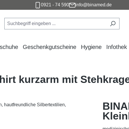
0921 - 74 590
info@binamed.de
dschuhe
Geschenkgutscheine
Hygiene
Infothek
hirt kurzarm mit Stehkrag
BINA
Klein
medizinische