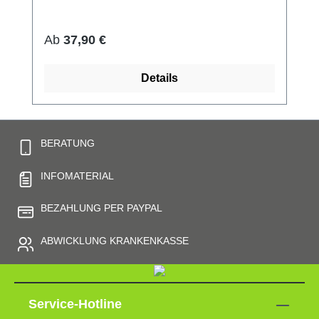
und anschmiegsam) hautfreundlich bei 60°
waschbar Made in Germany Preis pro Paar
Regulärer Preis:
Ab
37,90 €
Details
BERATUNG
INFOMATERIAL
BEZAHLUNG PER PAYPAL
ABWICKLUNG KRANKENKASSE
Service-Hotline