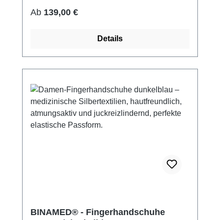
bei 60° waschbar Made in Germany
Regulärer Preis:
Ab
139,00 €
Details
BINAMED® - Fingerhandschuhe