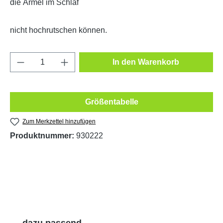
die Ärmel im Schlaf
nicht hochrutschen können.
Produkt Anzahl: Gib den gewünschten Wert e
In den Warenkorb
Größentabelle
Zum Merkzettel hinzufügen
Produktnummer:
930222
Produktgalerie überspringen
dazu passend