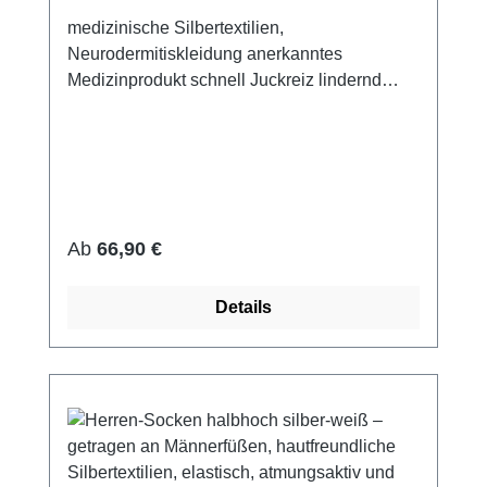
medizinische Silbertextilien,
Neurodermitiskleidung anerkanntes
Medizinprodukt schnell Juckreiz lindernd
14% Silbergarn (aus reinem Silber), 100%
Silbergarn auf der Hautseite 79%
Micromodal, 7% Elasthan sehr leicht und
atmungsaktiv perfekte Passform (elastisch
und anschmiegsam) hautfreundlich bei 60°
waschbar Made in Germany Preis pro Paar
Regulärer Preis:
Ab
66,90 €
Details