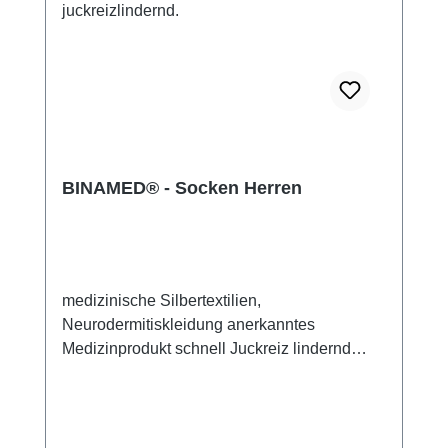
BINAMED® - Socken Herren
medizinische Silbertextilien,
Neurodermitiskleidung anerkanntes
Medizinprodukt schnell Juckreiz lindernd
14% Silbergarn (aus reinem Silber), 100%
Silbergarn auf der Hautseite 79%
Micromodal, 7% Elasthan sehr leicht und
atmungsaktiv perfekte Passform (elastisch