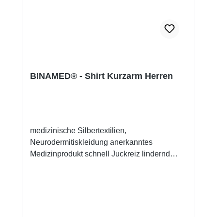
BINAMED® - Shirt Kurzarm Herren
medizinische Silbertextilien,
Neurodermitiskleidung anerkanntes
Medizinprodukt schnell Juckreiz lindernd
48% Silbergarn (aus reinem Silber), 100%
Silbergarn auf der Hautseite 43%
Micromodal, 7% Polyamid, 2% Elasthan sehr
leicht und atmungsaktiv perfekte Passform
(elastisch und anschmiegsam) hautfreundlich