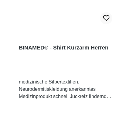
BINAMED® - Shirt Kurzarm Herren
medizinische Silbertextilien,
Neurodermitiskleidung anerkanntes
Medizinprodukt schnell Juckreiz lindernd
48% Silbergarn (aus reinem Silber), 100%
Silbergarn auf der Hautseite 43%
Micromodal, 7% Polyamid, 2% Elasthan sehr
leicht und atmungsaktiv perfekte Passform
(elastisch und anschmiegsam) hautfreundlich