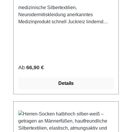
medizinische Silbertextilien,
Neurodermitiskleidung anerkanntes
Medizinprodukt schnell Juckreiz lindernd
14% Silbergarn (aus reinem Silber), 100%
Silbergarn auf der Hautseite 79%
Micromodal, 7% Elasthan sehr leicht und
atmungsaktiv perfekte Passform (elastisch
und anschmiegsam) hautfreundlich bei 60°
waschbar Made in Germany Preis pro Paar
Regulärer Preis:
Ab
66,90 €
Details