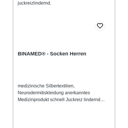
BINAMED® - Socken Herren
medizinische Silbertextilien,
Neurodermitiskleidung anerkanntes
Medizinprodukt schnell Juckreiz lindernd
14% Silbergarn (aus reinem Silber), 100%
Silbergarn auf der Hautseite 79%
Micromodal, 7% Elasthan sehr leicht und
atmungsaktiv perfekte Passform (elastisch