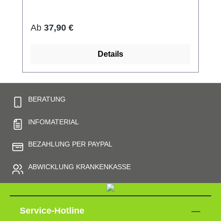
und anschmiegsam) hautfreundlich bei 60°
waschbar Made in Germany Preis pro Paar
Regulärer Preis:
Ab
37,90 €
Details
BERATUNG
INFOMATERIAL
BEZAHLUNG PER PAYPAL
ABWICKLUNG KRANKENKASSE
Service-Hotline