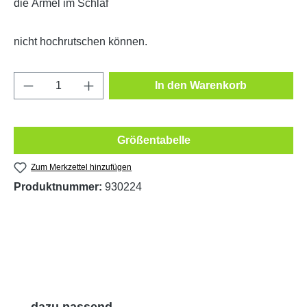
die Ärmel im Schlaf
nicht hochrutschen können.
Produkt Anzahl: Gib den gewünschten Wert e
In den Warenkorb
Größentabelle
Zum Merkzettel hinzufügen
Produktnummer:
930224
Produktgalerie überspringen
dazu passend