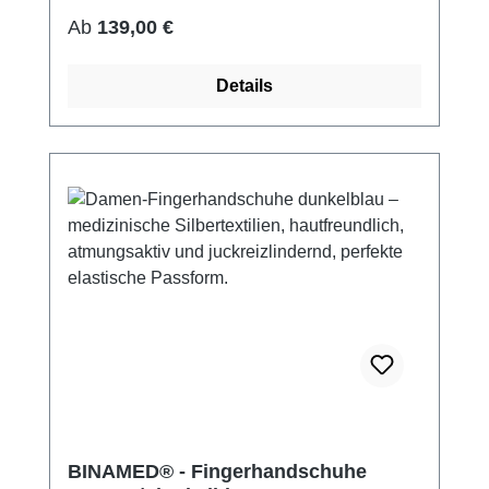
bei 60° waschbar Made in Germany
Regulärer Preis:
Ab
139,00 €
Details
BINAMED® - Fingerhandschuhe