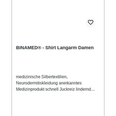
BINAMED® - Shirt Langarm Damen
medizinische Silbertextilien,
Neurodermitiskleidung anerkanntes
Medizinprodukt schnell Juckreiz lindernd
48% Silbergarn (aus reinem Silber), 100%
Silbergarn auf der Hautseite 43%
Micromodal, 7% Polyamid, 2% Elasthan sehr
leicht und atmungsaktiv perfekte Passform