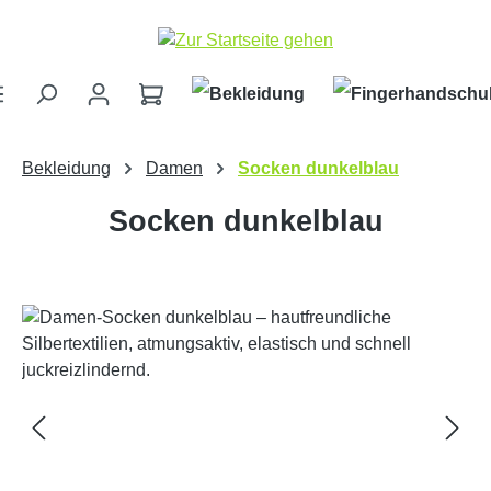
Zum Hauptinhalt springen
Bekleidung
Damen
Socken dunkelblau
Socken dunkelblau
Bildergalerie überspringen