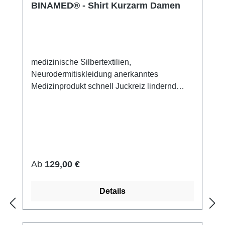
BINAMED® - Shirt Kurzarm Damen
medizinische Silbertextilien,
Neurodermitiskleidung anerkanntes
Medizinprodukt schnell Juckreiz lindernd
48% Silbergarn (aus reinem Silber), 100%
Silbergarn auf der Hautseite 43%
Micromodal, 7% Polyamid, 2% Elasthan sehr
leicht und atmungsaktiv perfekte Passform
(elastisch und anschmiegsam) hautfreundlich
bei 60° waschbar Made in Germany
Regulärer Preis:
Ab
129,00 €
Details