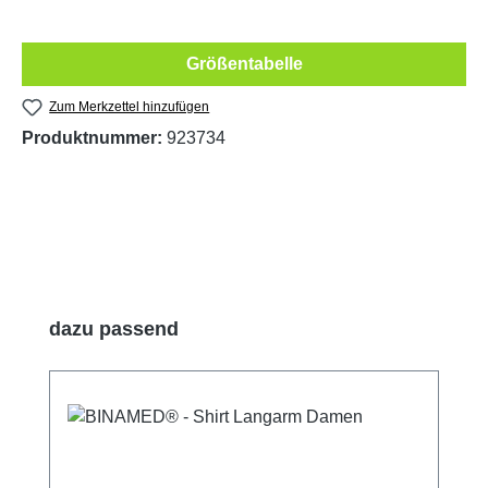
Größentabelle
Zum Merkzettel hinzufügen
Produktnummer:
923734
Produktgalerie überspringen
dazu passend