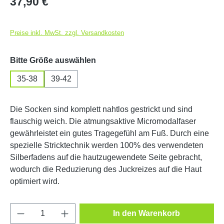
37,90 €
Preise inkl. MwSt. zzgl. Versandkosten
auswählen
Bitte Größe auswählen
35-38
39-42
Die Socken sind komplett nahtlos gestrickt und sind
flauschig weich. Die atmungsaktive Micromodalfaser
gewährleistet ein gutes Tragegefühl am Fuß. Durch eine
spezielle Stricktechnik werden 100% des verwendeten
Silberfadens auf die hautzugewendete Seite gebracht,
wodurch die Reduzierung des Juckreizes auf die Haut
optimiert wird.
Produkt Anzahl: Gib den gewünschten Wert e
In den Warenkorb