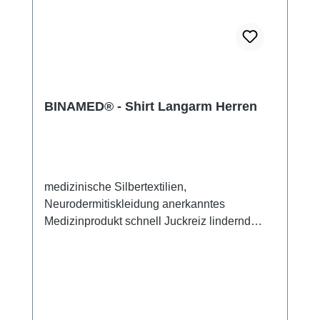
BINAMED® - Shirt Langarm Herren
medizinische Silbertextilien,
Neurodermitiskleidung anerkanntes
Medizinprodukt schnell Juckreiz lindernd
48% Silbergarn (aus reinem Silber), 100%
Silbergarn auf der Hautseite 43%
Micromodal, 7% Polyamid, 2% Elasthan sehr
leicht und atmungsaktiv perfekte Passform
(elastisch und anschmiegsam) hautfreundlich