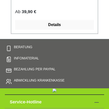
und anschmiegsam) hautfreundlich bei 60°
waschbar Made in Germany Preis pro Paar
Regulärer Preis:
Ab
39,90 €
Details
BERATUNG
INFOMATERIAL
BEZAHLUNG PER PAYPAL
ABWICKLUNG KRANKENKASSE
Service-Hotline