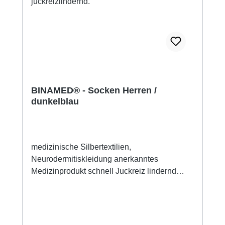
BINAMED® - Socken Herren /
dunkelblau
medizinische Silbertextilien,
Neurodermitiskleidung anerkanntes
Medizinprodukt schnell Juckreiz lindernd
14% Silbergarn (aus reinem Silber), 100%
Silbergarn auf der Hautseite 79%
Micromodal, 7% Elasthan sehr leicht und
atmungsaktiv perfekte Passform (elastisch