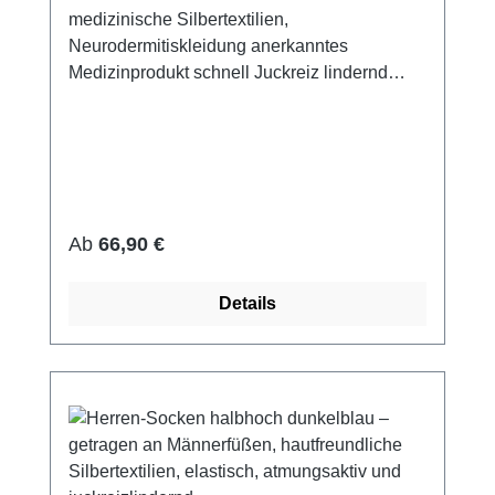
medizinische Silbertextilien,
Neurodermitiskleidung anerkanntes
Medizinprodukt schnell Juckreiz lindernd
14% Silbergarn (aus reinem Silber), 100%
Silbergarn auf der Hautseite 79%
Micromodal, 7% Elasthan sehr leicht und
atmungsaktiv perfekte Passform (elastisch
und anschmiegsam) hautfreundlich bei 60°
waschbar Made in Germany Preis pro Paar
Regulärer Preis:
Ab
66,90 €
Details