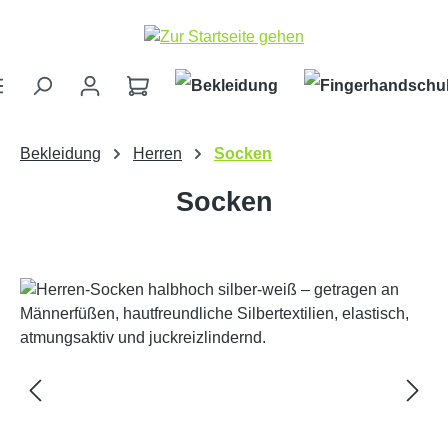
Zum Hauptinhalt springen
Bekleidung
Herren
Socken
Socken
Bildergalerie überspringen