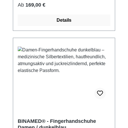
bei 60° waschbar Made in Germany
Regulärer Preis:
Ab
169,00 €
Details
BINAMED® - Fingerhandschuhe
Damen / dunkelblau