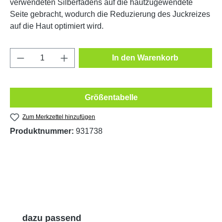
verwendeten Silberfadens auf die hautzugewendete
Seite gebracht, wodurch die Reduzierung des Juckreizes
auf die Haut optimiert wird.
Produkt Anzahl: Gib den gewünschten Wert e
In den Warenkorb
Größentabelle
Zum Merkzettel hinzufügen
Produktnummer:
931738
Produktgalerie überspringen
dazu passend